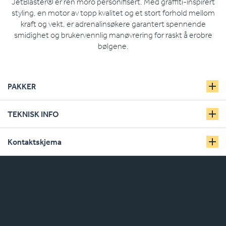
JetBlaster® er ren moro personifisert. Med graffiti-inspirert
styling, en motor av topp kvalitet og et stort forhold mellom
kraft og vekt, er adrenalinsøkere garantert spennende
smidighet og brukervennlig manøvrering for raskt å erobre
bølgene.
PAKKER
TEKNISK INFO
Kontaktskjema