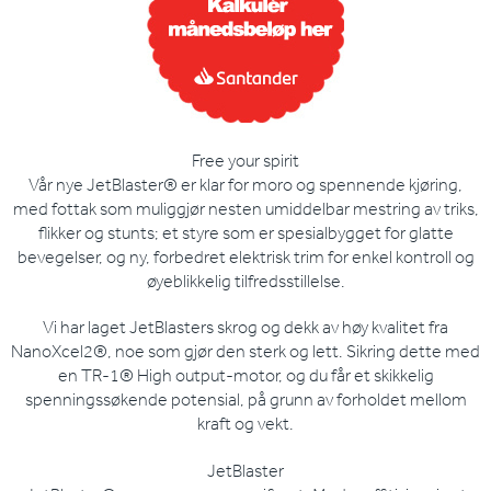
Free your spirit
Vår nye JetBlaster® er klar for moro og spennende kjøring,
med fottak som muliggjør nesten umiddelbar mestring av triks,
flikker og stunts; et styre som er spesialbygget for glatte
bevegelser, og ny, forbedret elektrisk trim for enkel kontroll og
øyeblikkelig tilfredsstillelse.
Vi har laget JetBlasters skrog og dekk av høy kvalitet fra
NanoXcel2®, noe som gjør den sterk og lett. Sikring dette med
en TR-1® High output-motor, og du får et skikkelig
spenningssøkende potensial, på grunn av forholdet mellom
kraft og vekt.
JetBlaster