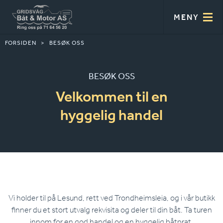
MENY
FORSIDEN
BESØK OSS
BESØK OSS
Velkommen til en
hyggelig handel
Vi holder til på Lesund, rett ved Trondheimsleia, og i vår butikk
finner du et stort utvalg rekvisita og deler til din båt. Ta turen
innom for en god handel og en hyggelig båtprat.