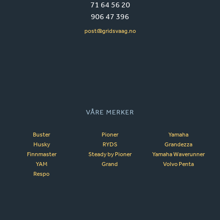
71 64 56 20
906 47 396
post@gridsvaag.no
VÅRE MERKER
Buster
Pioner
Yamaha
Husky
RYDS
Grandezza
Finnmaster
Steady by Pioner
Yamaha Waverunner
YAM
Grand
Volvo Penta
Respo