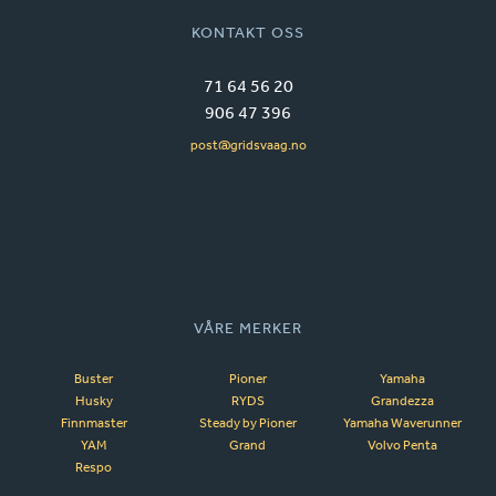
KONTAKT OSS
71 64 56 20
906 47 396
post@gridsvaag.no
VÅRE MERKER
Buster
Pioner
Yamaha
Husky
RYDS
Grandezza
Finnmaster
Steady by Pioner
Yamaha Waverunner
YAM
Grand
Volvo Penta
Respo