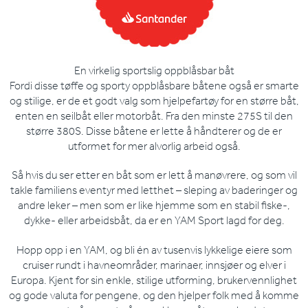
En virkelig sportslig oppblåsbar båt
Fordi disse tøffe og sporty oppblåsbare båtene også er smarte
og stilige, er de et godt valg som hjelpefartøy for en større båt,
enten en seilbåt eller motorbåt. Fra den minste 275S til den
større 380S. Disse båtene er lette å håndterer og de er
utformet for mer alvorlig arbeid også.
Så hvis du ser etter en båt som er lett å manøvrere, og som vil
takle familiens eventyr med letthet – sleping av baderinger og
andre leker – men som er like hjemme som en stabil fiske-,
dykke- eller arbeidsbåt, da er en YAM Sport lagd for deg.
Hopp opp i en YAM, og bli én av tusenvis lykkelige eiere som
cruiser rundt i havneområder, marinaer, innsjøer og elver i
Europa. Kjent for sin enkle, stilige utforming, brukervennlighet
og gode valuta for pengene, og den hjelper folk med å komme