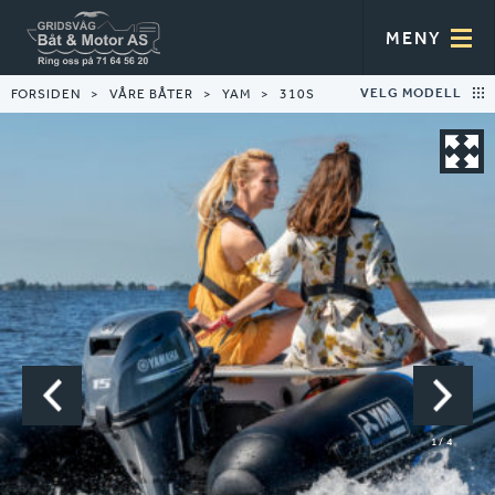
MENY
VELG MODELL
FORSIDEN
VÅRE BÅTER
YAM
310S